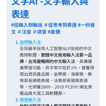
文字AI -文字輸入與
表達
#從輸入到輸出 ＃從思考到表達 #一秒發
文 ＃注音 ＃拼音 #倉頡 
自然輸入法
全球最早採用人工智慧NLP技術的中文
應用軟體，
繁體中文商用輸入法第一品
牌，
台灣最暢銷的中文輸入法
，
具備優
異學習功能，改字率可低於1%。曾獲得
傑出資訊產品獎、金學獎、海華獎、教
育部長頒獎表揚、法務部長頒獎表揚
等，也榮獲2009、2010 PCDIY! 網友票
選品牌大賞工具軟體類。 
追音輸入法
針對法院或法律人需求開發之專業輸入