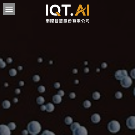
文字表達產品
聲音創作產品
自然輸入法
追音輸入法 / 自然輸入法追音版
廣告合規產品
VoAI 絕好聲創｜超擬真台灣口音 AI 語音平台
EmojiBurger 表情寶❤️
🎧 AI NOWCAST 時時聽 🎧
購買專區
XComply 快合規｜廣告違規快篩、AI 智慧檢
核平台
AI 配音神器｜文字MP3專業版
公司簡介
零售｜價格與方案
TTS 文字轉語音引擎（離線版）
零售｜線上購買 (買斷)
與我聯絡
公司簡介
TextMP3 中英文字語音廣播系統
零售｜自然輸入法 (訂閱)
最新消息
客服中心
搜索
** TTS 語音音質比較
授權｜政府/企業
AI技術能量認證
聯絡我們
授權｜教育/學校
人才招募
軟體離線註冊