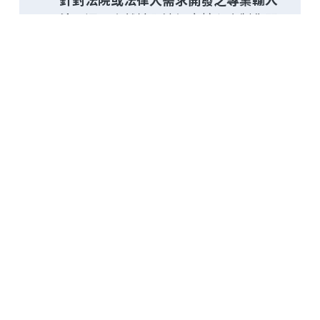
法
，運用自然輸入法語意核心客製化開
發之專用注音輸入法，中文輸入速度可
以迅速提升到每分鐘100字以上，很多法
院書記官可以達到每分鐘200字的輸入速
度，適合筆錄書記使用，目前普遍推廣
於法院使用。
TextBurger 快文寶
全球第一個 
ChatGPT使用場景的知識管
理
工具，快速打造文案模版，讓發文更
容易。
一秒收文、一秒生文、一秒發文，快速
收發存查知識。TextBurger快文寶 可以
收納知識碎片，也可將知識內容作分析
及轉換，成為更有價值內容，再快速發
文。
Emoji Burger