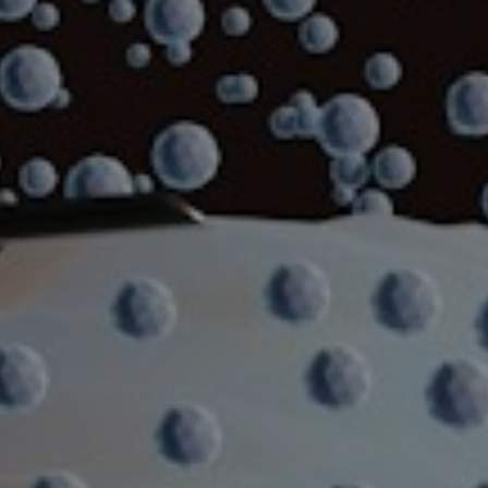
政府採購共同供應契約
軟體離線反註冊／解除綁定
教育部校園數位內容教學軟體
軟體訂閱／會員服務條款
軟體訂閱／付費會員服務條款
隱私權政策