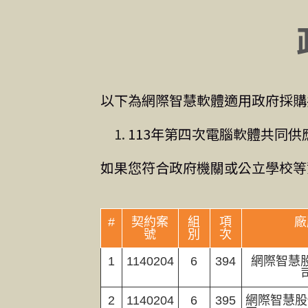
以下為網際智慧軟體適用政府採購
113年第四次電腦軟體共同供應契約採購
如果您符合政府機關或公立學校等
#
契約案
組
項
廠
號
別
次
1
1140204
6
394
網際智慧
2
1140204
6
395
網際智慧股