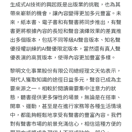
生成式AI技術的興起既是出版業的挑戰，也為其
政府採購共同供應契約
軟體離線反註冊／解除綁定
帶來嶄新的機會，讓內容變得更加多元豐富。未
來，紙本書、電子書和有聲書將同步推出，有聲
教育部校園數位內容教學軟體
軟體訂閱／會員服務條款
書更將根據內容的長短和聲音演繹效果的差異推
軟體訂閱／付費會員服務條款
出多個版本，包括不同等級AI聲音版本、知名聲
優授權訓練的AI聲優限定版本，當然還有真人聲
隱私權政策
優表演的高質版本，使得內容更加豐富多樣。
黎明文化事業股份有限公司總經理文天佑表示，
現代人獲取知識的途徑日益多元，聲音已成為主
要來源之一。相較於閱讀需要集中注意力的狀
態，聽書提供更多彈性的場景，無論是在搭車、
開車、運動，甚至是在進行家務等各種生活情境
中，都能夠輕鬆地享受有聲書的豐富內容。我們
對有聲書市場的前景充滿信心，相信這種方便的