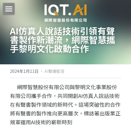
文字表達產品
AI仿真人說話技術引領有聲
聲音創作產品
自然輸入法
書製作新潮流
，網際智慧攜
手黎明文化啟動合作
追音輸入法 / 自然輸入法追音版
廣告合規產品
VoAI 絕好聲創｜超擬真台灣口音 AI 語音平台
EmojiBurger 表情寶❤️
🎧 AI NOWCAST 時時聽 🎧
購買專區
XComply 快合規｜廣告違規快篩、AI 智慧檢
核平台
2024年1月11日
·
AI聲優配音
AI 配音神器｜文字MP3專業版
公司簡介
零售｜價格與方案
      網際智慧股份有限公司與黎明文化事業股份
TTS 文字轉語音引擎（離線版）
零售｜線上購買 (買斷)
與我聯絡
公司簡介
有限公司攜手合作，共同開創AI仿真人說話技術
TextMP3 中英文字語音廣播系統
零售｜自然輸入法 (訂閱)
最新消息
客服中心
搜索
在有聲書製作領域的新時代。這場突破性的合作
將有聲書的製作推向更高層次，標誌著出版業正
** TTS 語音音質比較
授權｜政府/企業
AI技術能量認證
聯絡我們
規軍運用AI技術的嶄新時刻
授權｜教育/學校
人才招募
軟體離線註冊